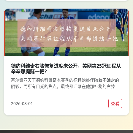
德约科维奇右膝恢复进度未公开，美网第25冠征程从
辛辛那提赌一把？
塞尔维亚天王德约科维奇本赛季的征程始终伴随着不确定的
阴影，而所有目光的焦点，最终都汇聚在他那神秘的右膝上
2026-08-01
查看