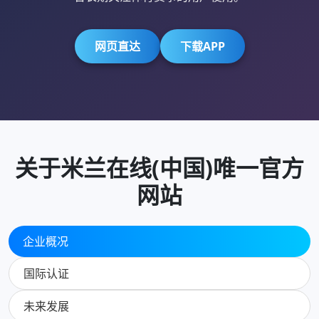
网页直达
下载APP
关于米兰在线(中国)唯一官方
网站
企业概况
国际认证
未来发展