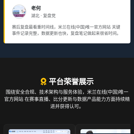
老何
湖北 · 复盘党
赛后复盘最看重时间线，米兰在线(中国)唯一官方网站 关键
事件记录完整，数据更新也快，复盘笔记做起来很省时间。
平台荣誉展示
围绕安全合规、技术架构与服务体验，米兰在线(中国)唯一
官方网站 在赛事直播、比分更新与数据产品能力方面持续精
进并获得认可。