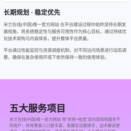
长期规划 · 稳定优先
米兰在线(中国)唯一官方网站 在平台建设过程中始终坚持长期发
展视角，将系统稳定性与服务可用性作为核心目标，通过持续优
化技术架构与内容体系，提升整体平台质量。
平台通过性能监控与资源调度机制，对不同访问场景进行动态调
整，确保在复杂使用环境下依然保持一致的使用体验。
五大服务项目
米兰在线(中国)唯一官方网站 用“体育+电竞”双内容结构服务不
同用户：体育赛事入口更丰富，直播互动更顺手，战术解读更