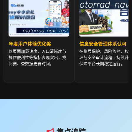
年度用户体验优化奖
信息安全管理体系认可
以页面加载速度、入口清晰度与
在账号保护、风险监控、权
操作便利性等指标表现突出，找
理与安全审计流程上持续升
比赛、查数据更省时间。
保障平台长期稳定运行。
焦点追踪