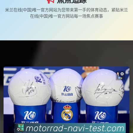
米兰在线(中国)唯一官方网站为您带来第一手的体育动态，紧贴米兰
在线(中国)唯一官方网站每一场焦点赛事