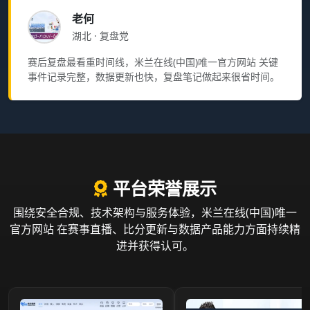
老何
湖北 · 复盘党
赛后复盘最看重时间线，米兰在线(中国)唯一官方网站 关键
事件记录完整，数据更新也快，复盘笔记做起来很省时间。
平台荣誉展示
围绕安全合规、技术架构与服务体验，米兰在线(中国)唯一
官方网站 在赛事直播、比分更新与数据产品能力方面持续精
进并获得认可。