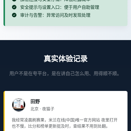
安全提示与设置入口：便于用户自助管理
审计与告警：异常访问及时发现处理
真实体验记录
用户不是在夸平台，是在讲自己怎么用、用得顺不顺。
田野
北京 · 夜猫子
我经常凌晨刷赛果，米兰在线(中国)唯一官方网站 夜里打开
也不慢，比分和榜单更新挺及时，查结果不用到处翻。