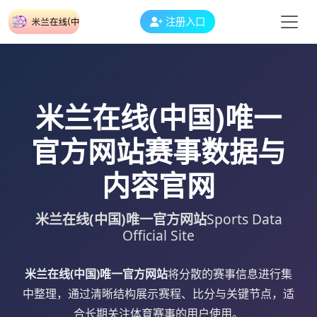
注册入口
米兰在线(中国)唯一
官方网站
赛事数据与
内容官网
米兰在线(中国)唯一官方网站
Sports Data
Official Site
米兰在线(中国)唯一官方网站
将分散的赛事信息进行集
中整理，通过清晰结构展示赛程、比分与关键节点，适
合长期关注体育赛事的用户使用。