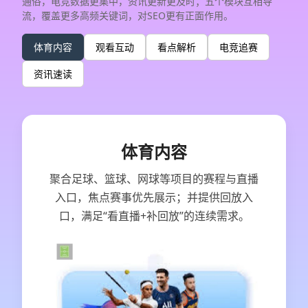
通俗，电竞数据更集中，资讯更新更及时；五个模块互相导
流，覆盖更多高频关键词，对SEO更有正面作用。
体育内容
观看互动
看点解析
电竞追赛
资讯速读
体育内容
聚合足球、篮球、网球等项目的赛程与直播
入口，焦点赛事优先展示；并提供回放入
口，满足“看直播+补回放”的连续需求。