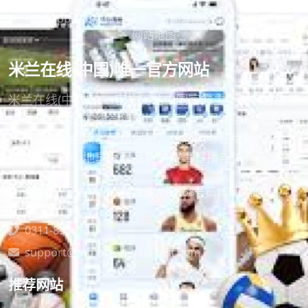
手机app
网页版
体育报道
平台简介
隐私政策
合作条款
网站地图
米兰在线(中国)唯一官方网站
米兰在线(中国)唯一官方网站中国官方主页为您打造了
极具私密性的在线竞猜环境。平台不强制绑定无关社
交账号，资金流水严格保密，让您能够在绝对安全的
状态下，放心地享受高品质的赛事直播与体育新闻。
河北省石家庄市桥西区建设大街168号藁城现代商务中心
D栋914室
0311-83167315
support@motorrad-navi-test.com
推荐网站