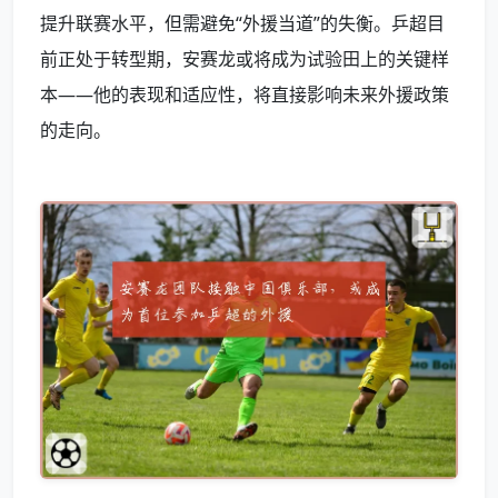
提升联赛水平，但需避免“外援当道”的失衡。乒超目
前正处于转型期，安赛龙或将成为试验田上的关键样
本——他的表现和适应性，将直接影响未来外援政策
的走向。