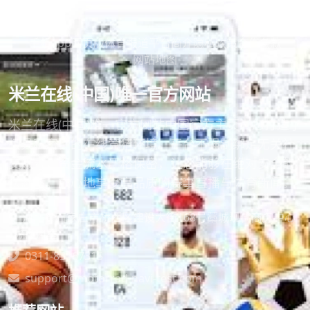
手机app
网页版
体育报道
平台简介
隐私政策
合作条款
网站地图
米兰在线(中国)唯一官方网站
米兰在线(中国)唯一官方网站中国官方主页为您打造了
极具私密性的在线竞猜环境。平台不强制绑定无关社
交账号，资金流水严格保密，让您能够在绝对安全的
状态下，放心地享受高品质的赛事直播与体育新闻。
河北省石家庄市桥西区建设大街168号藁城现代商务中心
D栋914室
0311-83167315
support@motorrad-navi-test.com