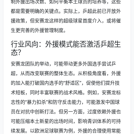
制外援出场次数、如何平衡本土球员的培养等，这些
都是需要明确的关键点。实际上，乒超此前已开放外
援政策，但安赛龙这样的超级球星首度介入，或将催
生更完善的外援管理制度。
行业风向：外援模式能否激活乒超生
态？
安赛龙团队的举动，可能带动更多外国选手尝试乒
超，从而改变联赛的整体生态。从积极角度看，外援
的加入能打破国内选手的“舒适区”，促使他们提升技
术短板，同时丰富联赛的战术风格。例如，安赛龙标
志性的“暴力扣杀”和防守反击能力，可能激发中国球
员在对抗中创新打法。但另一方面，过度依赖外援也
可能压缩本土新星的出场时间，影响青训体系的可持
续发展。以欧洲足球联赛为例，外援的合理使用常能