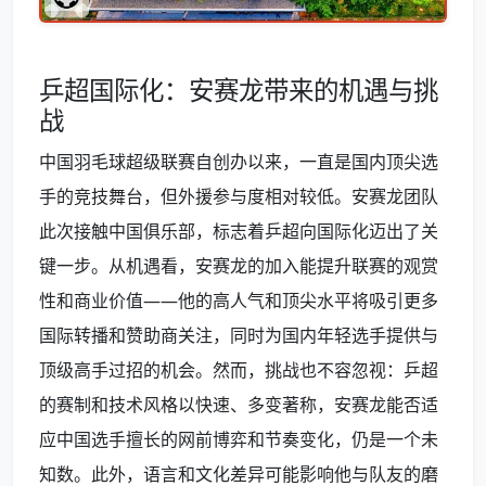
乒超国际化：安赛龙带来的机遇与挑
战
中国羽毛球超级联赛自创办以来，一直是国内顶尖选
手的竞技舞台，但外援参与度相对较低。安赛龙团队
此次接触中国俱乐部，标志着乒超向国际化迈出了关
键一步。从机遇看，安赛龙的加入能提升联赛的观赏
性和商业价值——他的高人气和顶尖水平将吸引更多
国际转播和赞助商关注，同时为国内年轻选手提供与
顶级高手过招的机会。然而，挑战也不容忽视：乒超
的赛制和技术风格以快速、多变著称，安赛龙能否适
应中国选手擅长的网前博弈和节奏变化，仍是一个未
知数。此外，语言和文化差异可能影响他与队友的磨