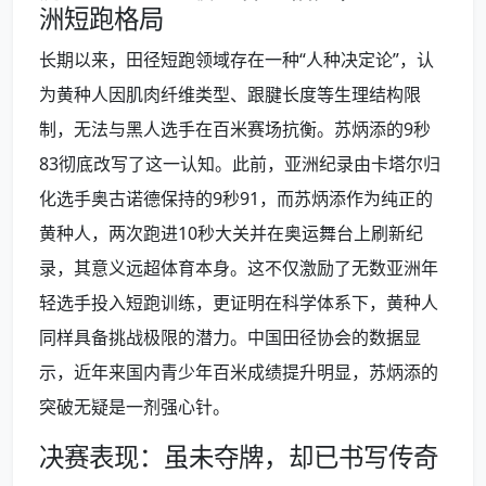
洲短跑格局
长期以来，田径短跑领域存在一种“人种决定论”，认
为黄种人因肌肉纤维类型、跟腱长度等生理结构限
制，无法与黑人选手在百米赛场抗衡。苏炳添的9秒
83彻底改写了这一认知。此前，亚洲纪录由卡塔尔归
化选手奥古诺德保持的9秒91，而苏炳添作为纯正的
黄种人，两次跑进10秒大关并在奥运舞台上刷新纪
录，其意义远超体育本身。这不仅激励了无数亚洲年
轻选手投入短跑训练，更证明在科学体系下，黄种人
同样具备挑战极限的潜力。中国田径协会的数据显
示，近年来国内青少年百米成绩提升明显，苏炳添的
突破无疑是一剂强心针。
决赛表现：虽未夺牌，却已书写传奇