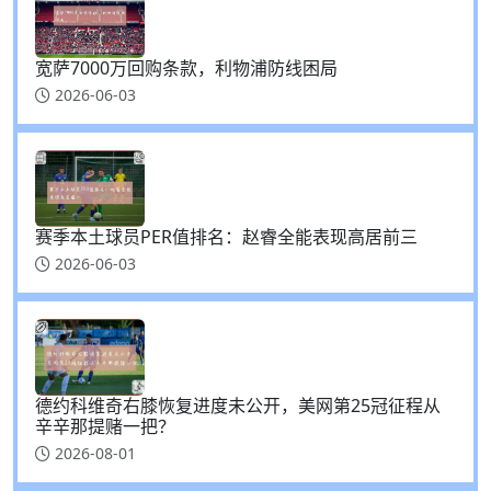
宽萨7000万回购条款，利物浦防线困局
2026-06-03
赛季本土球员PER值排名：赵睿全能表现高居前三
2026-06-03
德约科维奇右膝恢复进度未公开，美网第25冠征程从
辛辛那提赌一把？
2026-08-01