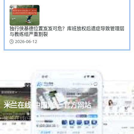
独行侠基德位置岌岌可危？库班放权后遗症导致管理层
与教练组严重割裂
2026-06-12
手机app
网页版
体育报道
平台简介
隐私政策
合作条款
网站地图
米兰在线(中国)唯一官方网站
米兰在线(中国)唯一官方网站中国官方主页为您打造了
极具私密性的在线竞猜环境。平台不强制绑定无关社