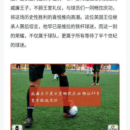
威廉王子，不顾王室礼仪，与球员们一同畅饮庆功，
将这场历史性胜利的喜悦推向高潮。这位英国王位继
承人赛后坦言，他早已是维拉的铁杆球迷，而这一刻
的荣耀，不仅属于球队，更属于所有等待了半个世纪
的球迷。