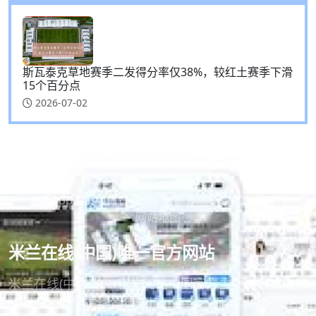
斯瓦泰克草地赛季二发得分率仅38%，较红土赛季下滑
15个百分点
2026-07-02
手机app
网页版
体育报道
平台简介
隐私政策
合作条款
网站地图
米兰在线(中国)唯一官方网站
米兰在线(中国)唯一官方网站中国官方主页为您打造了
极具私密性的在线竞猜环境。平台不强制绑定无关社