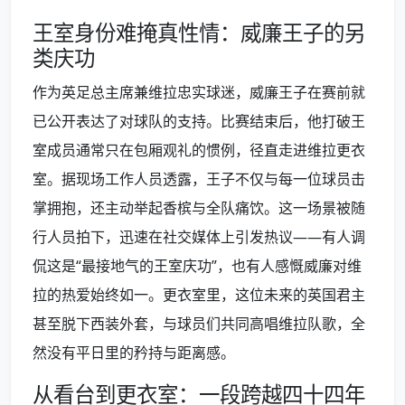
王室身份难掩真性情：威廉王子的另
类庆功
作为英足总主席兼维拉忠实球迷，威廉王子在赛前就
已公开表达了对球队的支持。比赛结束后，他打破王
室成员通常只在包厢观礼的惯例，径直走进维拉更衣
室。据现场工作人员透露，王子不仅与每一位球员击
掌拥抱，还主动举起香槟与全队痛饮。这一场景被随
行人员拍下，迅速在社交媒体上引发热议——有人调
侃这是“最接地气的王室庆功”，也有人感慨威廉对维
拉的热爱始终如一。更衣室里，这位未来的英国君主
甚至脱下西装外套，与球员们共同高唱维拉队歌，全
然没有平日里的矜持与距离感。
从看台到更衣室：一段跨越四十四年