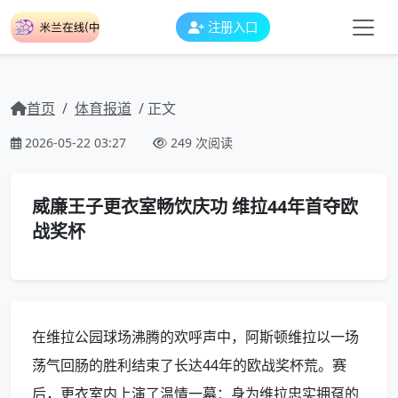
注册入口
首页
/
体育报道
/ 正文
2026-05-22 03:27
249 次阅读
威廉王子更衣室畅饮庆功 维拉44年首夺欧
战奖杯
在维拉公园球场沸腾的欢呼声中，阿斯顿维拉以一场
荡气回肠的胜利结束了长达44年的欧战奖杯荒。赛
后，更衣室内上演了温情一幕：身为维拉忠实拥趸的