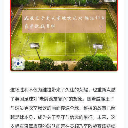
这场胜利不仅为维拉带来了久违的荣耀，也重新点燃
了英国足球对“老牌劲旅复兴”的想象。随着威廉王子
与球员更衣室畅饮的画面传遍全球，维拉的故事已超
越足球本身，成为关于坚守与信念的象征。未来，这
支拥有深厚底蕴的球队能否在英超乃至欧战赛场持续