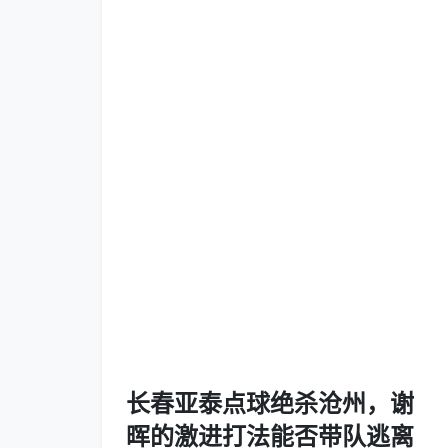
长春亚泰点球绝杀沧州，谢
晖的激进打法能否带队逃离