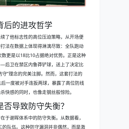
背后的进攻哲学
延续了他标志性的高位压迫策略，从开场便
的打法在数据上体现得淋漓尽致：全队跑动
次数更是以18比10占据绝对优势。正是这种
——后卫在禁区内鲁莽铲球，送上了决定比
防守”理念的完美注脚。然而，这套打法的
先后一度被对手连扳两球，暴露了高位防线
绝杀快感的同时，也像走钢丝般惊险。
是否导致防守失衡？
恰在于谢晖体系中的防守失衡。从数据看，
前三的队伍。这种防守漏洞并非偶然，而是激