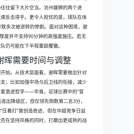
场往往留下大片空当。沧州雄狮的两个进
快速反击得手。更令人担忧的是，球队在体
导致多次被逆转的惨剧。面对这种困境，谢
厚度并不支持90分钟的高强度施压。若无
球队仍可能在下半程重蹈覆辙。
谢晖需要时间与调整
刚开始。从技术层面看，谢晖需要做出针对
透支；比如加强中场与后卫线的衔接，减少
套激进哲学——毕竟，足球比赛中的“冒
虽逃出降级区，但仅领先倒数第二名3分，
“压着打”曾创造奇迹，但在中超竞争日益
能否在坚持风格的同时，打磨出更成熟的战