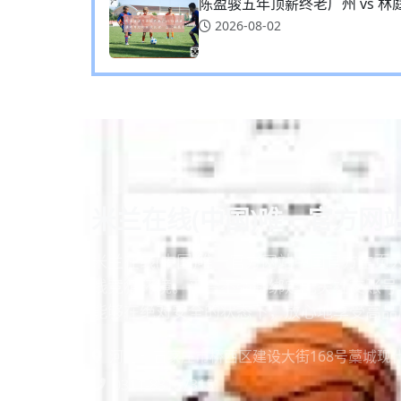
陈盈骏五年顶薪终老广州 vs 
2026-08-02
米兰在线(中国)唯一官方网
米兰在线(中国)唯一官方网站中国官方主页
线竞猜环境。平台不强制绑定无关社交账号
能够在绝对安全的状态下，放心地享受高品
河北省石家庄市桥西区建设大街168号藁城现代
0311-83167315