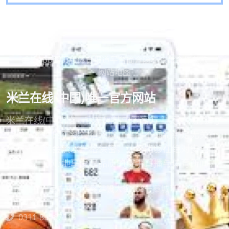
手机app
网页版
体育报道
平台简介
隐私政策
合作条款
网站地图
米兰在线(中国)唯一官方网站
米兰在线(中国)唯一官方网站中国官方主页为您打造了
极具私密性的在线竞猜环境。平台不强制绑定无关社
交账号，资金流水严格保密，让您能够在绝对安全的
状态下，放心地享受高品质的赛事直播与体育新闻。
河北省石家庄市桥西区建设大街168号藁城现代商务中心
D栋914室
0311-83167315