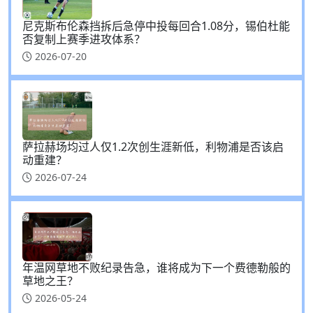
尼克斯布伦森挡拆后急停中投每回合1.08分，锡伯杜能
否复制上赛季进攻体系？
2026-07-20
萨拉赫场均过人仅1.2次创生涯新低，利物浦是否该启
动重建？
2026-07-24
年温网草地不败纪录告急，谁将成为下一个费德勒般的
草地之王？
2026-05-24