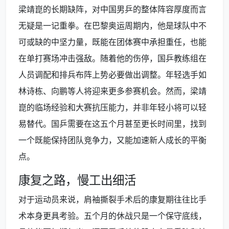
梁靖崑的长期缺阵，对中国男乒的整体阵容厚度而言
无疑是一记重拳。在巴黎奥运周期内，他是球队中不
可或缺的中坚力量，既能在团体赛中承担重任，也能
在单打赛场冲击强敌。随着他的伤停，国乒教练组在
人员调配和排兵布阵上势必要做出调整。年轻选手如
林诗栋、向鹏等人将迎来更多参赛机会。然而，梁靖
崑的临场经验和大赛抗压能力，并非年轻小将可以轻
易替代。国乒需要在这五个月甚至更长时间里，找到
一个既能保持团队竞争力，又能加速新人成长的平衡
点。
康复之路，慢工出细活
对于运动员来说，肩袖撕裂手术后的康复期往往比手
术本身更具考验。五个月的休战只是一个保守底线，