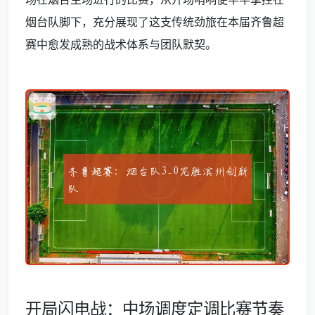
烟台队脚下，充分展现了这支传统劲旅在本届齐鲁超
赛中愈发成熟的战术体系与团队默契。
开局闪电战：中场调度定调比赛节奏