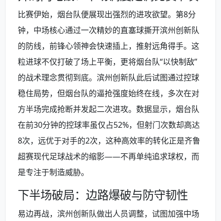
比赛伊始，烟台队便展现出强烈的进攻欲望。第8分
钟，中场核心通过一次精妙的直塞球撕开滨州创新队
的防线，前锋心领神会快速插上，推射远角得手。这
粒进球不仅打破了场上平衡，更将烟台队“以快制敌”
的战术理念贯彻到底。滨州创新队此后试图通过控球
稳住局势，但烟台队的逼抢强度始终在线，多次在对
方半场完成抢断并发起二次进攻。数据显示，烟台队
在前30分钟的控球率虽仅占52%，但射门次数却高达
8次，远优于对手的2次，这种高效率的转化正是齐鲁
超赛现代足球战术的缩影——不再单纯追求球权，而
是专注于制造威胁。
下半场破局：边路爆破与防守韧性
易边再战，滨州创新队做出人员调整，试图加强中场