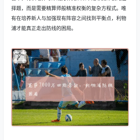
择题，而是需要精算师般精准权衡的复杂方程式。唯
有在培养新人与加强现有阵容之间找到平衡点，利物
浦才能真正走出防线的困局。