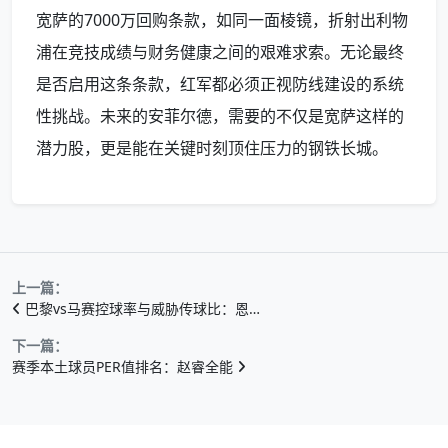
宽萨的7000万回购条款，如同一面棱镜，折射出利物
浦在竞技成绩与财务健康之间的艰难求索。无论最终
是否启用这条条款，红军都必须正视防线建设的系统
性挑战。未来的安菲尔德，需要的不仅是宽萨这样的
潜力股，更是能在关键时刻顶住压力的钢铁长城。
上一篇：
巴黎vs马赛控球率与威胁传球比：恩…
下一篇：
赛季本土球员PER值排名：赵睿全能