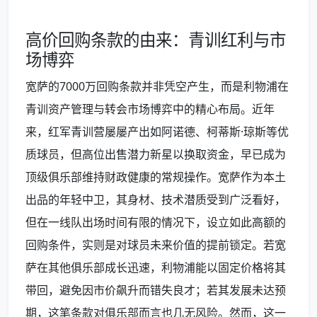
高价回购条款的由来：青训红利与市
场博弈
宽萨的7000万回购条款并非凭空产生，而是利物浦在
青训资产管理与转会市场博弈中的精心布局。近年
来，红军青训营屡屡产出如阿诺德、柯蒂斯·琼斯等优
质球员，但高位出售潜力新星以换取资金，早已成为
顶级俱乐部维持财政健康的常规操作。宽萨作为本土
出品的年轻中卫，其身材、技术潜质受到广泛看好，
但在一线队出场时间有限的情况下，设立如此高额的
回购条件，实则是对球员未来价值的提前锁定。若宽
萨在其他俱乐部成长迅速，利物浦能以固定价格将其
带回，避免因市价飙升而错失良才；若其发展未达预
期，这笔条款对俱乐部而言也几无风险。然而，这一