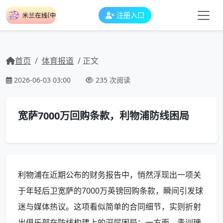
注册入口
首页
/
体育报道
/ 正文
2026-06-03 03:00
235 次阅读
宽萨7000万回购条款，利物浦防线困局
利物浦在近期公布的财务报告中，悄然浮现出一项关
于年轻后卫宽萨的7000万英镑回购条款，瞬间引发球
迷与媒体热议。这项看似简单的合同细节，实则折射
出俱乐部在防线构建上的深层困局：一方面，青训瑰