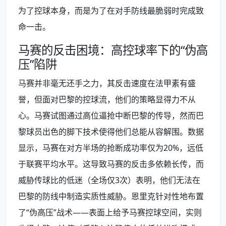
为了控球本身，而是为了在对手防线最脆弱时完成致
命一击。
马赛的反击困境：高控球率下的“伪高
压”陷阱
马赛并非毫无还手之力，其反击速度在法甲素有盛
誉，但面对巴黎的控球流，他们的策略显得力不从
心。马赛试图通过高位逼抢中断巴黎的传导，然而巴
黎球员出色的脚下技术使得他们总能从容解围。数据
显示，马赛在对方半场的抢断成功率仅为20%，远低
于联赛平均水平。这导致马赛的反击多依赖长传，而
威胁传球比的低迷（全场仅3次）表明，他们无法在
巴黎的防线中制造实质性威胁。恩里克针对性地布置
了“伪高压”战术——表面上给予马赛控球空间，实则