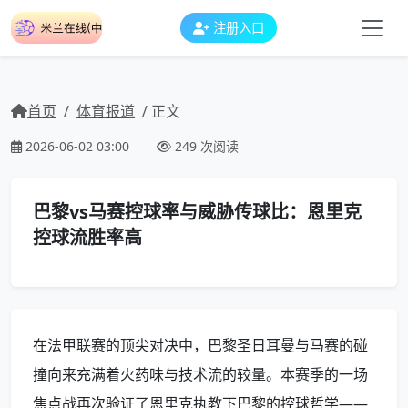
注册入口
首页
/
体育报道
/ 正文
2026-06-02 03:00
249 次阅读
巴黎vs马赛控球率与威胁传球比：恩里克
控球流胜率高
在法甲联赛的顶尖对决中，巴黎圣日耳曼与马赛的碰
撞向来充满着火药味与技术流的较量。本赛季的一场
焦点战再次验证了恩里克执教下巴黎的控球哲学——