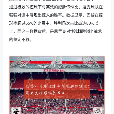
通过极致的控球率与高效的威胁传球比，这支球队在
强强对话中展现出惊人的胜率。数据显示，巴黎在控
球率超过65%的比赛中，胜利场次占比高达80%以
上，而这一数据背后，是恩里克对“控球即控制”战术
的坚定不移。