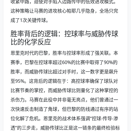
收紧中路，迫使对手陷入边路传中的低效进攻模式。
这种策略让马赛的进攻核心帕耶几乎隐身，全场只完
成了1次关键传球。
胜率背后的逻辑：控球率与威胁传球
比的化学反应
恩里克时代的巴黎，胜率与控球率形成了强关联。本
赛季，巴黎在控球率超过60%的比赛中取得了90%的
胜率，而威胁传球比超过对手时，这一数字更是飙升
至95%。这背后的逻辑在于：高控球率确保了球队对
比赛节奏的掌控，而威胁传球比则量化了这种掌控的
杀伤力。马赛在此役中并非毫无亮点，他们曾通过一
次快速反击制造了角球，但巴黎的防线通过有序的站
位化解了危机。恩里克的战术体系强调“控球-传导-渗
透”的三步走，威胁传球比正是这一链条的最终检验标