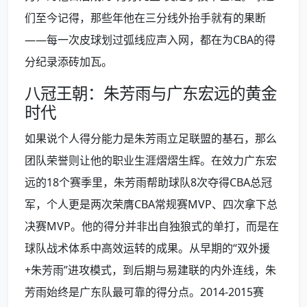
们至今记得，那些年他在三分线外抬手就有的果断
——每一次皮球划过弧线应声入网，都在为CBA的得
分纪录添砖加瓦。
八冠王朝：朱芳雨与广东宏远的黄金
时代
如果说个人得分能力是朱芳雨立足联盟的基石，那么
团队荣誉则让他的职业生涯熠熠生辉。在效力广东宏
远的18个赛季里，朱芳雨帮助球队8次夺得CBA总冠
军，个人更是两次荣膺CBA常规赛MVP、四次拿下总
决赛MVP。他的得分并非出自独狼式的单打，而是在
球队战术体系中高效运转的成果。从早期的“双外援
+朱芳雨”进攻模式，到后期与易建联的内外连线，朱
芳雨始终是广东队最可靠的得分点。2014-2015赛