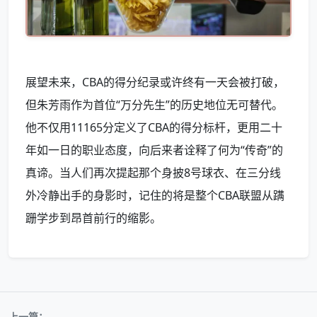
展望未来，CBA的得分纪录或许终有一天会被打破，
但朱芳雨作为首位“万分先生”的历史地位无可替代。
他不仅用11165分定义了CBA的得分标杆，更用二十
年如一日的职业态度，向后来者诠释了何为“传奇”的
真谛。当人们再次提起那个身披8号球衣、在三分线
外冷静出手的身影时，记住的将是整个CBA联盟从蹒
跚学步到昂首前行的缩影。
上一篇：