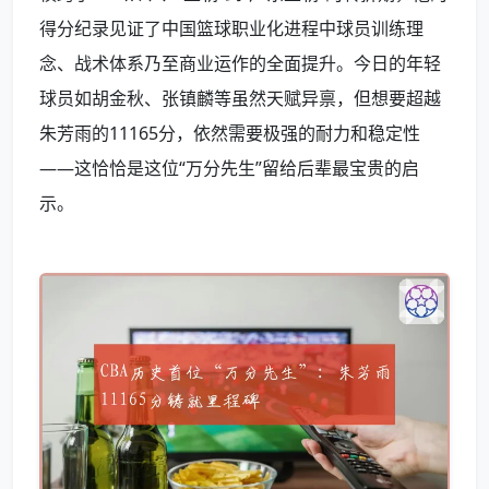
得分纪录见证了中国篮球职业化进程中球员训练理
念、战术体系乃至商业运作的全面提升。今日的年轻
球员如胡金秋、张镇麟等虽然天赋异禀，但想要超越
朱芳雨的11165分，依然需要极强的耐力和稳定性
——这恰恰是这位“万分先生”留给后辈最宝贵的启
示。