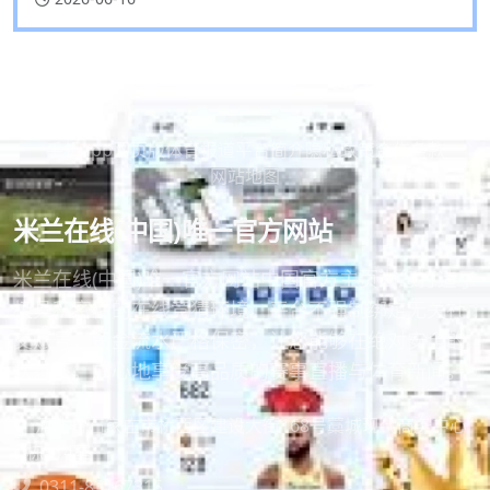
手机app
网页版
体育报道
平台简介
隐私政策
合作条款
网站地图
米兰在线(中国)唯一官方网站
米兰在线(中国)唯一官方网站中国官方主页为您打造了
极具私密性的在线竞猜环境。平台不强制绑定无关社
交账号，资金流水严格保密，让您能够在绝对安全的
状态下，放心地享受高品质的赛事直播与体育新闻。
河北省石家庄市桥西区建设大街168号藁城现代商务中心
D栋914室
0311-83167315