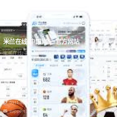
手机app
网页版
体育报道
平台简介
隐私政策
合作条款
网站地图
米兰在线(中国)唯一官方网站
米兰在线(中国)唯一官方网站中国官方主页为您打造了
极具私密性的在线竞猜环境。平台不强制绑定无关社
交账号，资金流水严格保密，让您能够在绝对安全的
状态下，放心地享受高品质的赛事直播与体育新闻。
河北省石家庄市桥西区建设大街168号藁城现代商务中心
D栋914室
0311-83167315
support@motorrad-navi-test.com