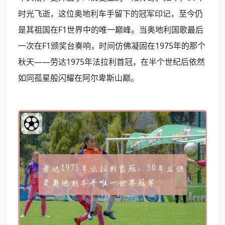
时光飞逝，这位奥地利车手留下的冠军印记，至今仍
是其祖国在F1世界中的唯一巅峰。当奥地利国歌最后
一次在F1颁奖台奏响，时间仿佛凝固在1975年的那个
秋天——劳达1975年法拉利首冠，在半个世纪后依然
如同孤星般闪耀在阿尔卑斯山巅。