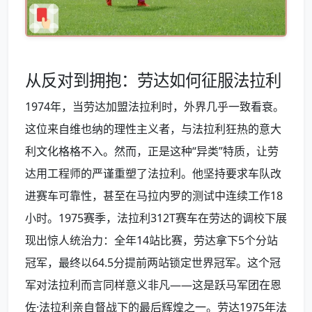
从反对到拥抱：劳达如何征服法拉利
1974年，当劳达加盟法拉利时，外界几乎一致看衰。
这位来自维也纳的理性主义者，与法拉利狂热的意大
利文化格格不入。然而，正是这种“异类”特质，让劳
达用工程师的严谨重塑了法拉利。他坚持要求车队改
进赛车可靠性，甚至在马拉内罗的测试中连续工作18
小时。1975赛季，法拉利312T赛车在劳达的调校下展
现出惊人统治力：全年14站比赛，劳达拿下5个分站
冠军，最终以64.5分提前两站锁定世界冠军。这个冠
军对法拉利而言同样意义非凡——这是跃马军团在恩
佐·法拉利亲自督战下的最后辉煌之一。劳达1975年法