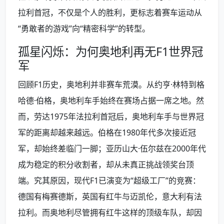
拉利首冠，不仅是个人的胜利，更标志着赛车运动从
“勇敢者的游戏”向“精密科学”的转型。
孤星闪烁：为何奥地利再无F1世界冠
军
回顾F1历史，奥地利并非赛车荒漠。从约亨·林特到格
哈德·伯格，奥地利车手始终在赛场占据一席之地。然
而，劳达1975年法拉利首冠后，奥地利车手与世界冠
军的距离却越来越远。伯格在1980年代多次接近冠
军，却始终差临门一脚；亚历山大·伍尔兹在2000年代
成为稳定的积分收割者，却从未真正挑战领奖台顶
端。究其原因，现代F1已演变为“超级工厂”的竞赛：
德国有梅赛德斯，英国有红牛与迈凯伦，意大利有法
拉利。而奥地利尽管拥有红牛这样的顶级车队，却因