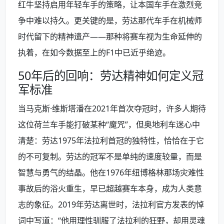
红牛坚持启用年轻车手的策略，让本国车手在激烈竞
争中难以持久。更关键的是，劳达那代车手在机械师
时代留下的精神遗产——那种将赛车视为生命延伸的
执着，在如今数据至上的F1中已近乎绝迹。
50年后的回响：劳达精神如何定义冠
军标准
当马克斯·维斯塔潘在2021年首次夺冠时，许多人期待
这位荷兰车手能打破某种“魔咒”，但奥地利车迷心中
清楚：劳达1975年法拉利首冠的独特性，恰恰在于它
的不可复制。劳达的冠军不是单纯的速度较量，而是
智慧与勇气的结晶。他在1976年纽博格林那场灾难性
事故后的浴火重生，早已超越赛车本身，成为人类意
志的象征。2019年劳达离世时，法拉利官方发表的悼
词中写道：“他用理性驯服了法拉利的狂野，却用灵魂