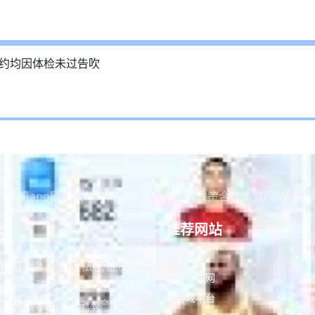
约均因体检未过告吹
手机app
网页版
体育报道
平台简介
隐私政策
合作条款
网站地图
站
推荐网站
开云下载
为您打造了极具私密性的在
球友会官网
，资金流水严格保密，让您
爱游戏平台
质的赛事直播与体育新闻。