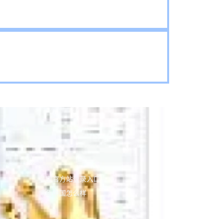
星空官方站登录入口
博鱼中国怎么样