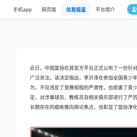
手机app
网页版
体育报道
平台简介
近日，中国篮协在其官方平台正式公布了一份针
广泛关注。该决定指出，李沂泽在参加全国青少
为，不仅违反了竞赛规程的严肃性，也损害了青
定，对涉事球员、教练员及相关俱乐部进行了严厉
长期存在的痼疾推向舆论焦点，也彰显了篮协净